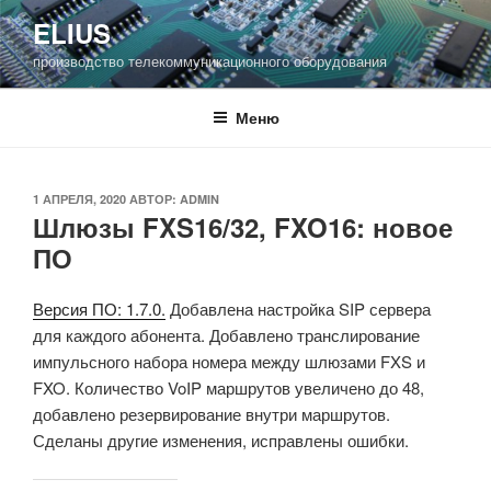
Перейти
ELIUS
к
производство телекоммуникационного оборудования
содержимому
Меню
ОПУБЛИКОВАНО
1 АПРЕЛЯ, 2020
АВТОР:
ADMIN
Шлюзы FXS16/32, FXO16: новое
ПО
Версия ПО: 1.7.0.
Добавлена настройка SIP сервера
для каждого абонента. Добавлено транслирование
импульсного набора номера между шлюзами FXS и
FXO. Количество VoIP маршрутов увеличено до 48,
добавлено резервирование внутри маршрутов.
Сделаны другие изменения, исправлены ошибки.