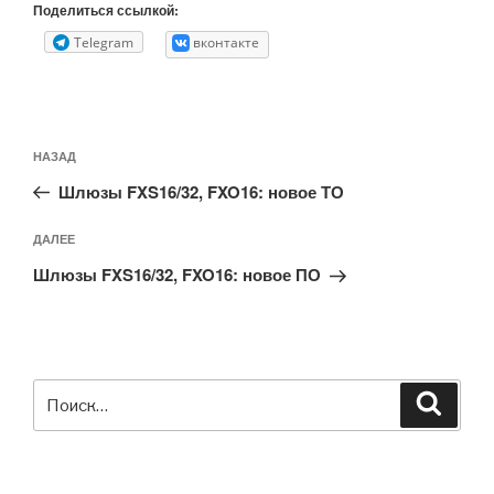
Поделиться ссылкой:
Telegram
вконтакте
Навигация
Предыдущая
НАЗАД
по
запись:
записям
Шлюзы FXS16/32, FXO16: новое ТО
Следующая
ДАЛЕЕ
запись
Шлюзы FXS16/32, FXO16: новое ПО
Искать:
Поиск