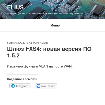
Перейти
ELIUS
к
производство телекоммуникационного оборудования
содержимому
Меню
ОПУБЛИКОВАНО
5 АВГУСТА, 2019
АВТОР:
ADMIN
Шлюз FXS4: новая версия ПО
1.5.2
Изменена функция VLAN на порте WAN.
Поделиться ссылкой:
Telegram
вконтакте