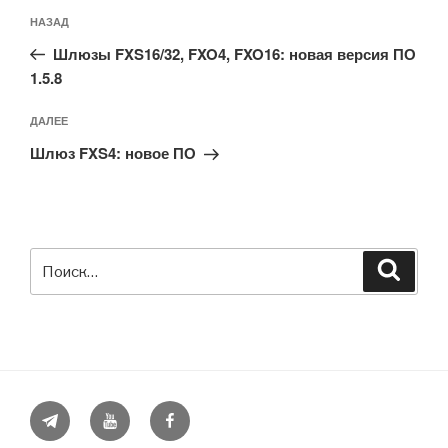
Навигация
Предыдущая
НАЗАД
по
запись:
записям
Шлюзы FXS16/32, FXO4, FXO16: новая версия ПО
1.5.8
Следующая
ДАЛЕЕ
запись
Шлюз FXS4: новое ПО
Искать:
Поиск
Telegram
YouTube
Facebook