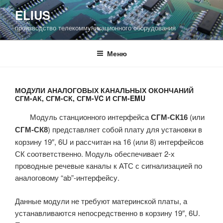
Перейти
ELIUS
к
производство телекоммуникационного оборудования
содержимому
Меню
МОДУЛИ АНАЛОГОВЫХ КАНАЛЬНЫХ ОКОНЧАНИЙ
СГМ-АК, СГМ-СК, СГМ-VC И СГМ-EMU
Модуль станционного интерфейса
(или
СГМ-СК16
) представляет собой плату для установки в
СГМ-СК8
корзину 19″, 6U и рассчитан на 16 (или 8) интерфейсов
СК соответственно. Модуль обеспечивает 2-х
проводные речевые каналы к АТС с сигнализацией по
аналоговому “ab”-интерфейсу.
Данные модули не требуют материнской платы, а
устанавливаются непосредственно в корзину 19″, 6U.