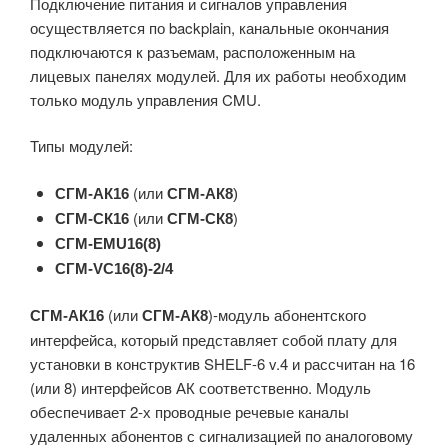
Подключение питания и сигналов управления
осуществляется по backplain, канальные окончания
подключаются к разъемам, расположенным на
лицевых панелях модулей. Для их работы необходим
только модуль управления CMU.
Типы модулей:
(или
СГМ-АК16
СГМ-АК8
)
(или
)
СГМ-СК16
СГМ-СК8
СГМ-EMU16(8)
СГМ-VC16(8)-2/4
(или
)-модуль абонентского
СГМ-АК16
СГМ-АК8
интерфейса, который представляет собой плату для
установки в конструктив SHELF-6 v.4 и рассчитан на 16
(или 8) интерфейсов АК соответственно. Модуль
обеспечивает 2-х проводные речевые каналы
удаленных абонентов с сигнализацией по аналоговому