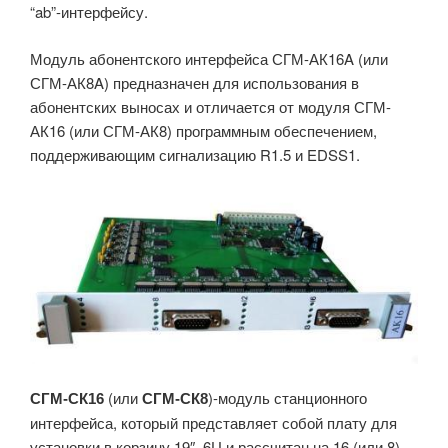
“ab”-интерфейсу.
Модуль абонентского интерфейса СГМ-АК16A (или
СГМ-АК8A) предназначен для использования в
абонентских выносах и отличается от модуля СГМ-
АК16 (или СГМ-АК8) программным обеспечением,
поддерживающим сигнализацию R1.5 и EDSS1.
(или
)-модуль станционного
СГМ-СК16
СГМ-СК8
интерфейса, который представляет собой плату для
установки в корзину 19″, 6U и рассчитан на 16 (или 8)