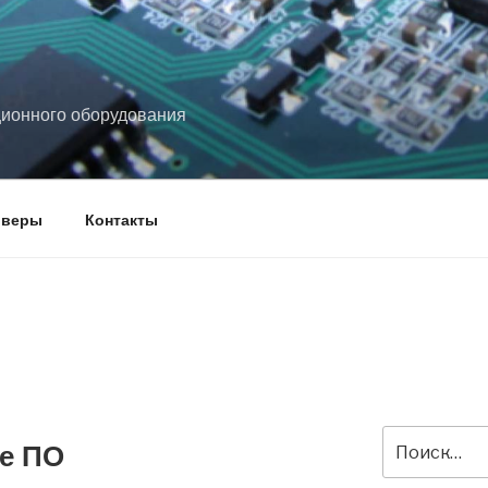
ционного оборудования
йверы
Контакты
Искать:
е ПО