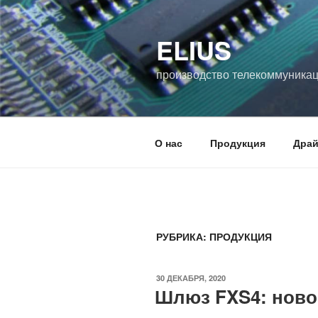
Перейти
к
ELIUS
содержимому
производство телекоммуника
О нас
Продукция
Дра
РУБРИКА:
ПРОДУКЦИЯ
ОПУБЛИКОВАНО
30 ДЕКАБРЯ, 2020
Шлюз FXS4: ново