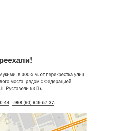
реехали!
укими, в 300-х м. от перекрестка улиц
вого моста, рядом с Федерацией
. Руставели 53 В).
90-44
,
+998 (90) 949-57-37
.