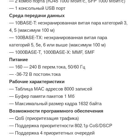
— 2 комбо порта (RJ45 1000 Мбит/с, SFP 1000 Мбит/с)
— 1 консольный USB порт
Среда передачи данных
— 10BASE-T: неэкранированная витая пара категорий 3,
4, 5 (максимум 100 м)
— 100BASE-TX: неэкранированная витая пара
категорий 5, 5e, 6 или выше (максимум 100 м)
— 1000BASE-T, 1000BASE-X: MMF, SMF
Питание
— 160 — 240 В перем.тока, 50/60 Гц
— -36-72 В постоян.тока
Рабочие характеристики
— Таблица МАС адресов 8000 записей
— Буфер памяти пакетов 1 Мб
— Максимальный размер кадра 1632 байта
Возможности программного обеспечения
— QoS (приоритезация трафика)
— Поддержка приоритетности 802.1p CoS/DSCP
— Поддержка 4 приоритетных очередей