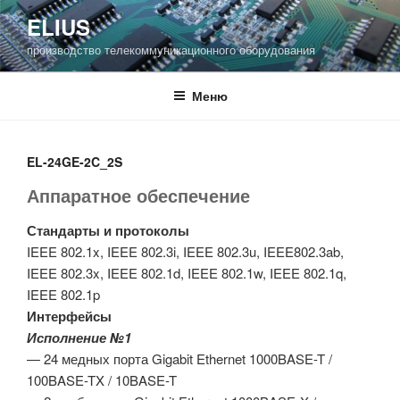
Перейти
ELIUS
к
производство телекоммуникационного оборудования
содержимому
Меню
EL-24GE-2C_2S
Аппаратное обеспечение
Стандарты и протоколы
IEEE 802.1x, IEEE 802.3i, IEEE 802.3u, IEEE802.3ab,
IEEE 802.3x, IEEE 802.1d, IEEE 802.1w, IEEE 802.1q,
IEEE 802.1p
Интерфейсы
Исполнение №1
— 24 медных порта Gigabit Ethernet 1000BASE-T /
100BASE-TX / 10BASE-T