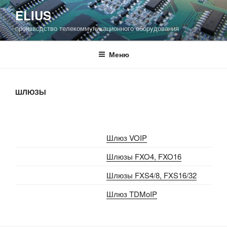
Перейти
ELIUS
к
производство телекоммуникационного оборудования
содержимому
Меню
ШЛЮЗЫ
Шлюз VOIP
Шлюзы FXO4, FXO16
Шлюзы FXS4/8, FXS16/32
Шлюз TDMoIP