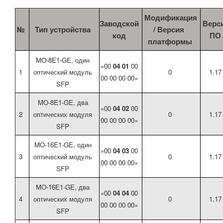
Модификация
Заводской
Верс
№
Тип устройства
/ Версия
код
ПО
платформы
MO-8E1-GE, один
«00
04 01
00
1
оптический модуль
0
1.17
00 00 00 00»
SFP
MO-8E1-GE, два
«00
04 02
00
2
оптических модуля
0
1.17
00 00 00 00»
SFP
MO-16E1-GE, один
«00
04 03
00
3
оптический модуль
0
1.17
00 00 00 00»
SFP
MO-16E1-GE, два
«00
04 04
00
4
оптических модуля
0
1.17
00 00 00 00»
SFP