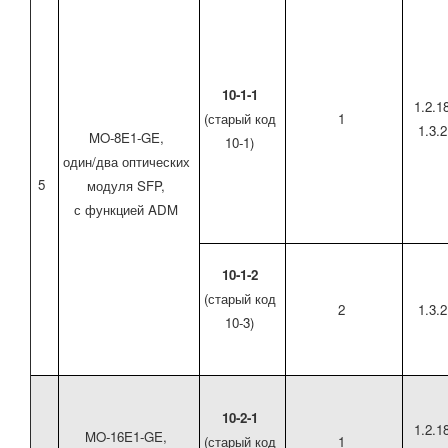
10-1-1
1.2.1
(старый код
1
1.3.2
MO-8E1-GE,
10-1)
один/два оптических
5
модуля SFP,
с функцией ADM
10-1-2
(старый код
2
1.3.2
10-3)
10-2-1
1.2.1
MO-16E1-GE,
(старый код
1