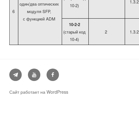
1.3.2
один/два оптических
10-2)
6
модуля SFP,
с функцией ADM
10-2-2
(старый код
2
1.3.2
10-4)
Telegram
YouTube
Facebook
Сайт работает на WordPress