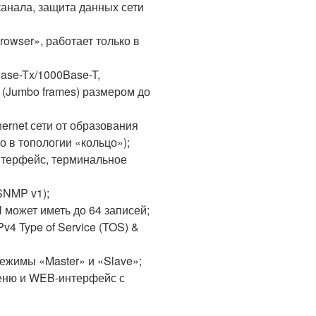
анала, защита данных сети
owser», работает только в
Base-Tx/1000Base-T,
(Jumbo frames) размером до
rnet сети от образования
о в топологии «кольцо»);
нтерфейс, терминальное
SNMP v1);
может иметь до 64 записей;
v4 Type of Service (TOS) &
ежимы «Master» и «Slave»;
еню и WEB-интерфейс с