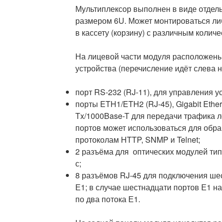
Мультиплексор выполнен в виде отдель
размером 6U. Может монтироваться ли
в кассету (корзину) с различным колич
На лицевой части модуля расположен
устройства (перечисление идёт слева н
порт RS-232 (RJ-11), для управления у
порты ETH1/ETH2 (RJ-45), Gigabit Ether
Tx/1000Base-T для передачи трафика л
портов может использоваться для обра
протоколам HTTP, SNMP и Telnet;
2 разъёма для оптических модулей тип
с;
8 разъёмов RJ-45 для подключения шес
Е1; в случае шестнадцати портов Е1 н
по два потока Е1.