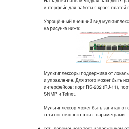
На задней панели модуля находится ра
интерфейс для работы с кросс-платой в
Упрощённый внешний вид мультиплек
на рисунке ниже:
Мультиплексоры поддерживают локаль
и управление. Для этого может быть ис
интерфейсов: порт RS-232 (RJ-11), по
SNMP и Telnet.
Мультиплексор может быть запитан от с
сети постоянного тока с параметрами:
сеть переменного тока напряжением от 