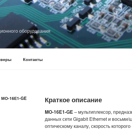
ционного оборудования
йверы
Контакты
Краткое описание
МО-16Е1-GE
MO-16E1-GE
– мультиплексор, предна
данных сети Gigabit Ethernet и восьми
оптическому каналу, скорость которого 