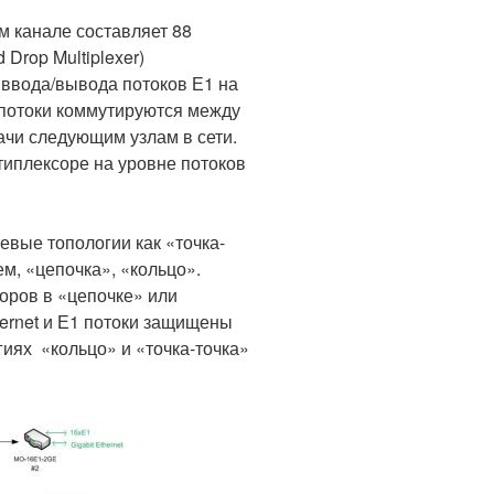
м канале составляет 88
Drop Multiplexer)
 ввода/вывода потоков Е1 на
потоки коммутируются между
ачи следующим узлам в сети.
типлексоре на уровне потоков
евые топологии как «точка-
ем, «цепочка», «кольцо».
оров в «цепочке» или
hernet и Е1 потоки защищены
гиях «кольцо» и «точка-точка»