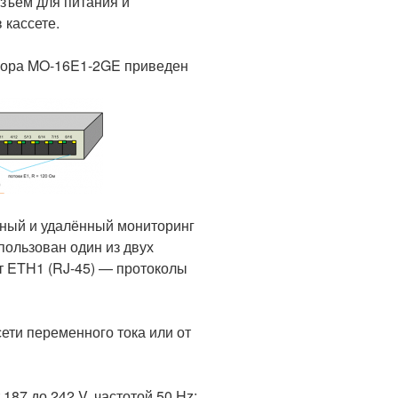
зъём для питания и
 кассете.
сора MO-16E1-2GE приведен
ный и удалённый мониторинг
пользован один из двух
рт ETH1 (RJ-45) — протоколы
ети переменного тока или от
187 до 242 V, частотой 50 Hz;