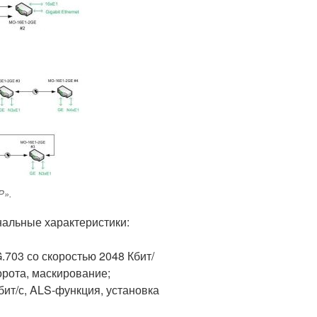
P».
альные характеристики:
.703 со скоростью 2048 Кбит/
орота, маскирование;
бит/с, ALS-функция, установка