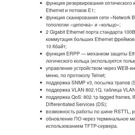
функция резервирования оптического к
Ethernet и потоков E1;
функция сканирования сети «Network Br
топологии «цепочка» и «кольцо»;
2 Gigabit Ethernet порта стандарта 100
коммутация больших Ethernet фреймов 
10 Кбайт;
функция ERPP — механизм защиты Ethe
логического кольца (используется тольк
управление устройством через WEB-и
меню, по протоколу Telnet;
поддержка SNMP v3, посылка трапов (
поддержка VLAN 802.1Q, таблица VLAN 
поддержка QoS: 802.1p tagged frames, IP
Differentiated Services (DS);
возможность работы по шине RSTTL, р
обновление ПО через терминальное м
использованием TFTP-сервера.