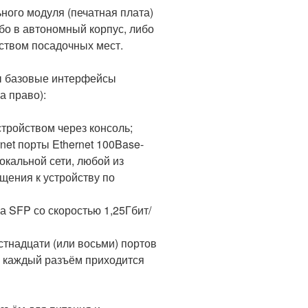
ного модуля (печатная плата)
бо в автономный корпус, либо
еством посадочных мест.
ы базовые интерфейсы
а право):
стройством через консоль;
net порты Ethernet 100Base-
окальной сети, любой из
щения к устройству по
а SFP со скоростью 1,25Гбит/
тнадцати (или восьми) портов
а каждый разъём приходится