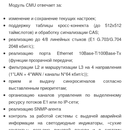
Модуль CMU отвечает за:
изменение и сохранение текущих настроек;
поддержку таблицы кросс-коннекта (до 512х512
таймслотов) и обработку сигнализации CAS;
реализацию до 4/8 линейных стыков (Е1 G.703/G.704
2048 кбит/с);
реализацию порта Ethernet 10Base-T/100Base-Tx
(функции прозрачной передачи;
фильтрации L2 и маршрутизации L3 на 4 направления
(1*LAN + 4*WAN / каналы N*64 кбит/с));
прием и выдачу синхросигналов согласно
выставленным приоритетам;
организацию каналов управления по выделенному
ресурсу потоков Е1 или по IP-сети;
реализацию SNMP-агента
контроль за работой системы с выдачей аварийной
информации на светодиодные индикаторы, «сухие
контакты» разъема лицевой панели и в систему