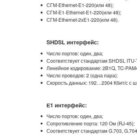
СГМ-Ethernet-E1-220(или 48);
СГМ-E1-Ethernet-E1-220(или 48);
СГМ-Ethernet-2xE1-220(или 48).
SHDSL интерфейс:
Число портов: один, два;
Соответствует стандартам SHDSL ITU-T
Линейное кодирование: 2B1Q, TC-PAM
Число проводов: 2 (одна пара);
Скорость данных: 192…2304 Кбит/с с ша
Е1 интерфейс:
Число портов: один, два;
Сопротивление порта: 120 Ом (RJ-45);
Соответствует стандартам G.703, G.704