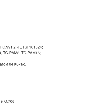
 G.991.2 и ETSI 101524;
4, TC-PAM8, TC-PAM16;
гом 64 Кбит/с.
 и G.706.