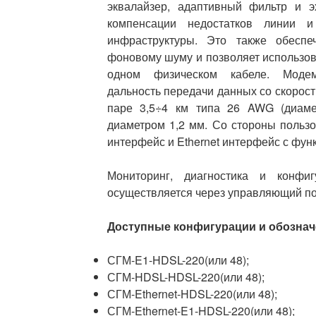
эквалайзер, адаптивный фильтр и 
компенсации недостат­ков линии и
инфраструктуры. Это также обеспеч
фоновому шуму и позволяет использов
одном физическом кабеле. Модем
дальность передачи данных со скорост
паре 3,5÷4 км типа 26 AWG (диаме
диаметром 1,2 мм. Со стороны польз
интерфейс и Ethernet интерфейс с фун
Мониторинг, диагностика и конфиг
осуществляется через управляющий по
Доступные конфигурации и обозначе
СГМ-E1-HDSL-220(или 48);
СГМ-HDSL-HDSL-220(или 48);
СГМ-Ethernet-HDSL-220(или 48);
СГМ-Ethernet-E1-HDSL-220(или 48);