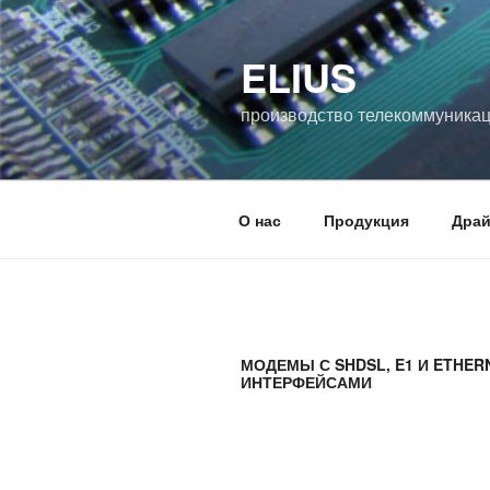
Перейти
к
ELIUS
содержимому
производство телекоммуника
О нас
Продукция
Дра
МОДЕМЫ С SHDSL, E1 И ETHER
ИНТЕРФЕЙСАМИ