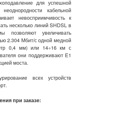
эхоподавление для успешной
 неоднородности кабельной
ивает невосприимчи­вость к
ать несколько линий SHDSL в
ы позволяют увеличи­вать
ью 2.304 Мбит/с одной медной
тр 0,4 мм) или 14÷16 км с
ователя они поддерживают E1
кцией моста.
урирование всех устройств
рт.
ния при заказе: