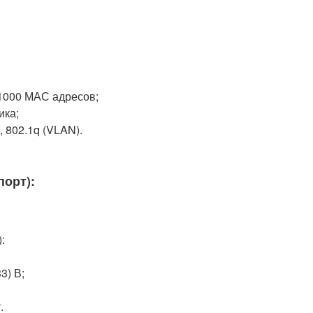
 1000 МАС адресов;
ика;
, 802.1q (VLAN).
порт):
:
3) В;
.