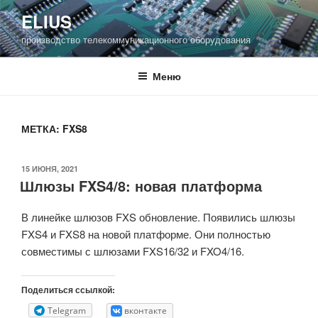
Перейти
ELIUS
к
производство телекоммуникационного оборудования
содержимому
Меню
МЕТКА:
FXS8
ОПУБЛИКОВАНО
15 ИЮНЯ, 2021
Шлюзы FXS4/8: новая платформа
В линейке шлюзов FXS обновление. Появились шлюзы
FXS4 и FXS8 на новой платформе. Они полностью
совместимы с шлюзами FXS16/32 и FXO4/16.
Поделиться ссылкой:
Telegram
вконтакте