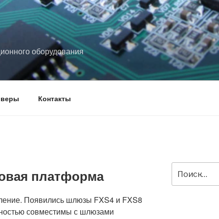
ционного оборудования
йверы
Контакты
Искать:
овая платформа
ление. Появились шлюзы FXS4 и FXS8
лностью совместимы с шлюзами