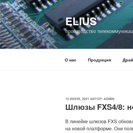
Перейти
к
ELIUS
содержимому
производство телекоммуника
О нас
Продукция
Дра
ОПУБЛИКОВАНО
15 ИЮНЯ, 2021
АВТОР:
ADMIN
Шлюзы FXS4/8: н
В линейке шлюзов FXS обнов
на новой платформе. Они по