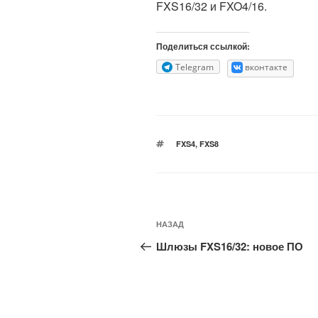
FXS16/32 и FXO4/16.
Поделиться ссылкой:
Telegram
вконтакте
МЕТКИ
FXS4
,
FXS8
Навигация
Предыдущая
НАЗАД
по
запись:
Шлюзы FXS16/32: новое ПО
записям