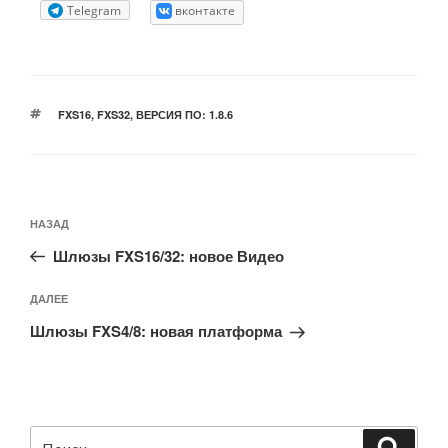
Telegram
вконтакте
МЕТКИ
FXS16
,
FXS32
,
ВЕРСИЯ ПО: 1.8.6
Навигация
Предыдущая
НАЗАД
по
запись:
записям
Шлюзы FXS16/32: новое Видео
Следующая
ДАЛЕЕ
запись
Шлюзы FXS4/8: новая платформа
Искать:
Поиск